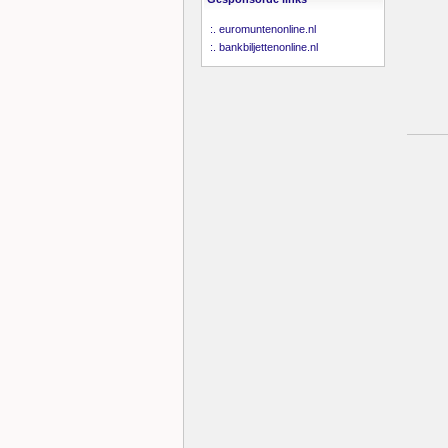
:.
euromuntenonline.nl
:.
bankbiljettenonline.nl