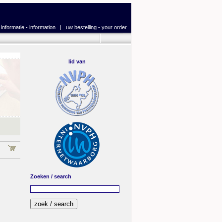
|
informatie - information
|
uw bestelling - your order
lid van
Zoeken / search