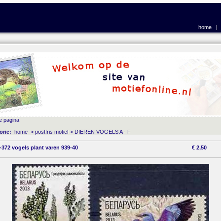
home
e pagina
orie:
home
>
postfris motief
>
DIEREN VOGELS A - F
-372 vogels plant varen 939-40
€
2,50