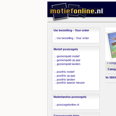
Uw bestelling - Your order
:.
Uw bestelling - Your order
Motief postzegels
:.
gestempeld motief
:.
gestempeld op jaar
< vorig
:.
gestempeld landen
Categ
:.
postfris motief
:.
postfris op jaar
Vo 5843
:.
postfris landen
:.
postfris laatste nieuwe
Nederlandse postzegels
:.
postzegelonline.nl
Gesponsorde links