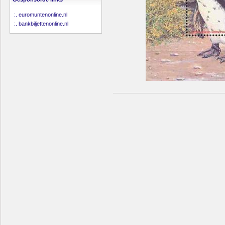
:.
euromuntenonline.nl
:.
bankbiljettenonline.nl