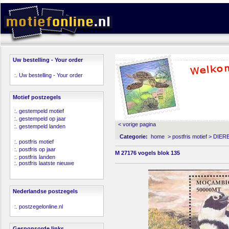
Uw bestelling - Your order
:.
Uw bestelling - Your order
Motief postzegels
:.
gestempeld motief
:.
gestempeld op jaar
< vorige pagina
:.
gestempeld landen
Categorie:
home
>
postfris motief
>
DIER
:.
postfris motief
:.
postfris op jaar
M 27176 vogels blok 135
:.
postfris landen
:.
postfris laatste nieuwe
Nederlandse postzegels
:.
postzegelonline.nl
Gesponsorde links