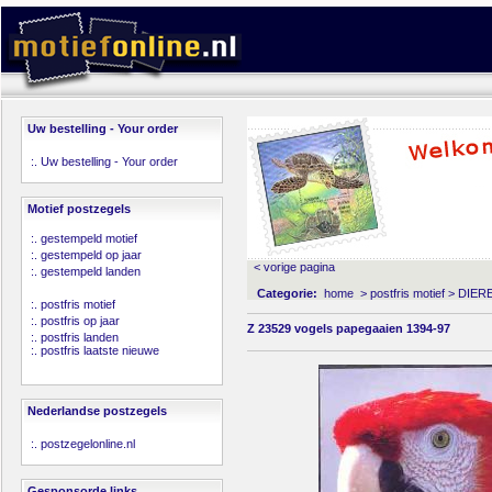
Uw bestelling - Your order
:.
Uw bestelling - Your order
Motief postzegels
:.
gestempeld motief
:.
gestempeld op jaar
< vorige pagina
:.
gestempeld landen
Categorie:
home
>
postfris motief
>
DIER
:.
postfris motief
:.
postfris op jaar
Z 23529 vogels papegaaien 1394-97
:.
postfris landen
:.
postfris laatste nieuwe
Nederlandse postzegels
:.
postzegelonline.nl
Gesponsorde links