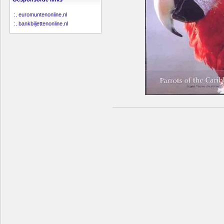
:.
euromuntenonline.nl
:.
bankbiljettenonline.nl