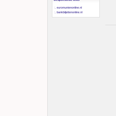
:.
euromuntenonline.nl
:.
bankbiljettenonline.nl