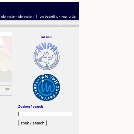
|
informatie - information
|
uw bestelling - your order
lid van
Zoeken / search