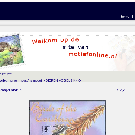
home
e pagina
orie:
home
>
postfris motief
>
DIEREN VOGELS K - O
 vogel blok 99
€
2,75