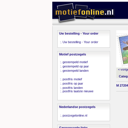
Uw bestelling - Your order
:.
Uw bestelling - Your order
Motief postzegels
:.
gestempeld motief
:.
gestempeld op jaar
< vorig
:.
gestempeld landen
Categ
:.
postfris motief
:.
postfris op jaar
M 27204
:.
postfris landen
:.
postfris laatste nieuwe
Nederlandse postzegels
:.
postzegelonline.nl
Gesponsorde links