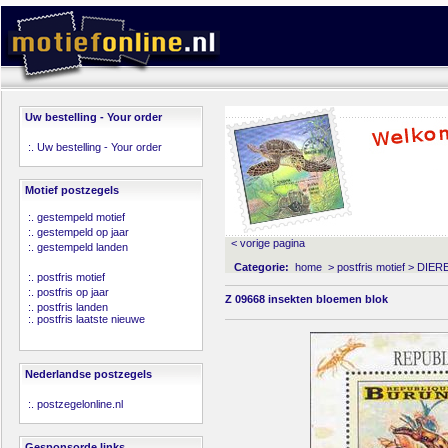
Uw bestelling - Your order
:.
Uw bestelling - Your order
Motief postzegels
:.
gestempeld motief
:.
gestempeld op jaar
< vorige pagina
:.
gestempeld landen
Categorie:
home
>
postfris motief
>
DIER
:.
postfris motief
:.
postfris op jaar
Z 09668 insekten bloemen blok
:.
postfris landen
:.
postfris laatste nieuwe
Nederlandse postzegels
:.
postzegelonline.nl
Gesponsorde links