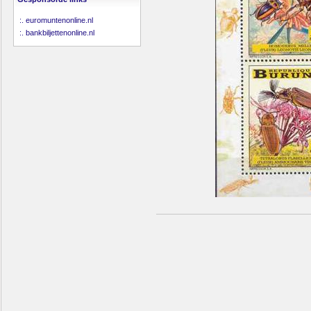
:.
euromuntenonline.nl
:.
bankbiljettenonline.nl