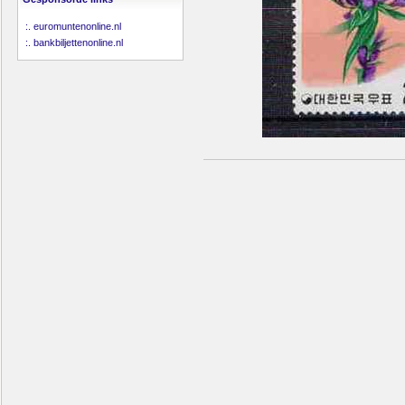
:.
euromuntenonline.nl
:.
bankbiljettenonline.nl