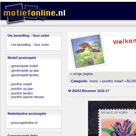
Uw bestelling - Your order
:.
Uw bestelling - Your order
Motief postzegels
:.
gestempeld motief
:.
gestempeld op jaar
< vorige pagina
:.
gestempeld landen
Categorie:
home
>
postfris motief
>
BLOE
:.
postfris motief
:.
postfris op jaar
M 20243 Bloemen 1016-17
:.
postfris landen
:.
postfris laatste nieuwe
Nederlandse postzegels
:.
postzegelonline.nl
Gesponsorde links