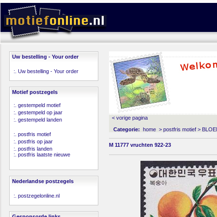
Uw bestelling - Your order
:.
Uw bestelling - Your order
Motief postzegels
:.
gestempeld motief
:.
gestempeld op jaar
< vorige pagina
:.
gestempeld landen
Categorie:
home
>
postfris motief
>
BLOE
:.
postfris motief
:.
postfris op jaar
M 11777 vruchten 922-23
:.
postfris landen
:.
postfris laatste nieuwe
Nederlandse postzegels
:.
postzegelonline.nl
Gesponsorde links