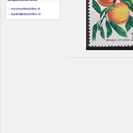
:.
euromuntenonline.nl
:.
bankbiljettenonline.nl