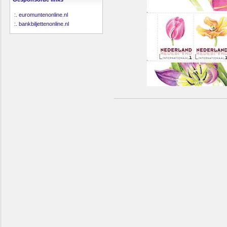
:.
euromuntenonline.nl
:.
bankbiljettenonline.nl