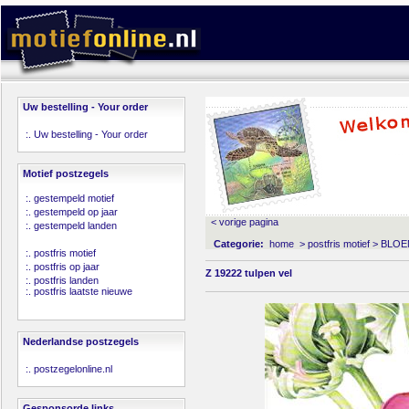
Uw bestelling - Your order
:.
Uw bestelling - Your order
Motief postzegels
:.
gestempeld motief
:.
gestempeld op jaar
< vorige pagina
:.
gestempeld landen
Categorie:
home
>
postfris motief
>
BLOE
:.
postfris motief
:.
postfris op jaar
Z 19222 tulpen vel
:.
postfris landen
:.
postfris laatste nieuwe
Nederlandse postzegels
:.
postzegelonline.nl
Gesponsorde links