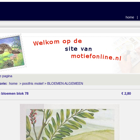
home
e pagina
orie:
home
>
postfris motief
>
BLOEMEN ALGEMEEN
 bloemen blok 78
€
2,80