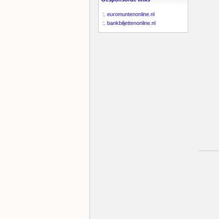
:.
euromuntenonline.nl
:.
bankbiljettenonline.nl