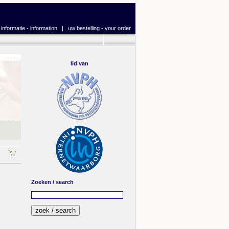
|
informatie - information
|
uw bestelling - your order
lid van
Zoeken / search