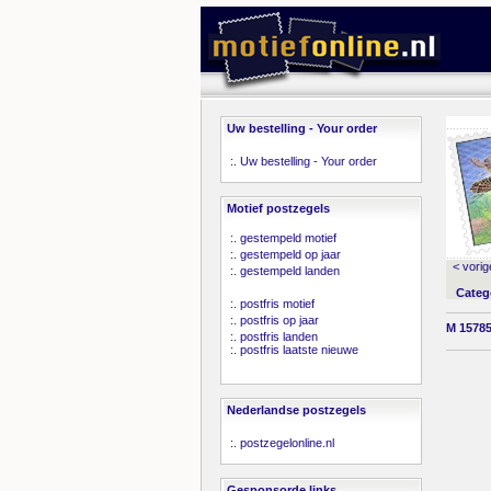
Uw bestelling - Your order
:.
Uw bestelling - Your order
Motief postzegels
:.
gestempeld motief
:.
gestempeld op jaar
< vorig
:.
gestempeld landen
Categ
:.
postfris motief
:.
postfris op jaar
M 15785
:.
postfris landen
:.
postfris laatste nieuwe
Nederlandse postzegels
:.
postzegelonline.nl
Gesponsorde links