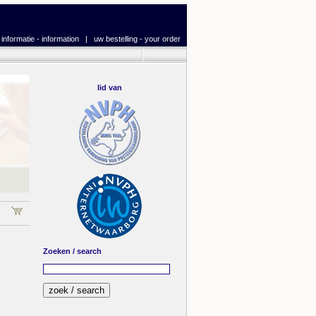
|
informatie - information
|
uw bestelling - your order
lid van
Zoeken / search