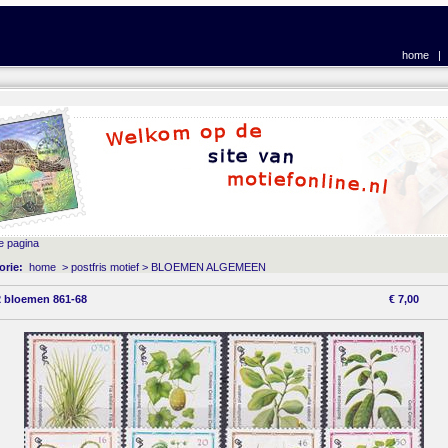
home
e pagina
orie:
home
>
postfris motief
>
BLOEMEN ALGEMEEN
 bloemen 861-68
€
7,00