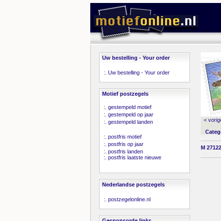
Uw bestelling - Your order
:.
Uw bestelling - Your order
Motief postzegels
:.
gestempeld motief
:.
gestempeld op jaar
< vorig
:.
gestempeld landen
Categ
:.
postfris motief
:.
postfris op jaar
M 27122
:.
postfris landen
:.
postfris laatste nieuwe
Nederlandse postzegels
:.
postzegelonline.nl
Gesponsorde links