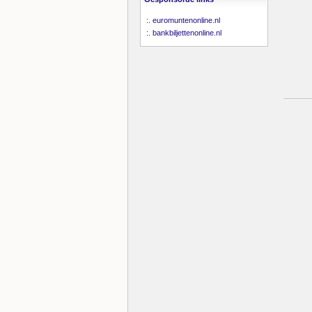
:.
euromuntenonline.nl
:.
bankbiljettenonline.nl