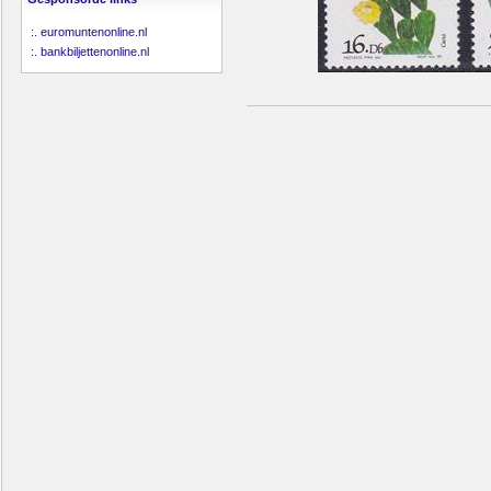
:.
euromuntenonline.nl
:.
bankbiljettenonline.nl