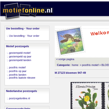
Uw bestelling - Your order
:.
Uw bestelling - Your order
Motief postzegels
:.
gestempeld motief
:.
gestempeld op jaar
< vorige pagina
:.
gestempeld landen
Categorie:
home
>
postfris motief
>
BLOE
:.
postfris motief
:.
postfris op jaar
M 27123 bloemen 947-49
:.
postfris landen
:.
postfris laatste nieuwe
Nederlandse postzegels
:.
postzegelonline.nl
Gesponsorde links