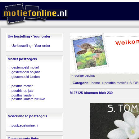
Uw bestelling - Your order
:.
Uw bestelling - Your order
Motief postzegels
:.
gestempeld motief
:.
gestempeld op jaar
< vorige pagina
:.
gestempeld landen
Categorie:
home
>
postfris motief
>
BLOE
:.
postfris motief
:.
postfris op jaar
M 27125 bloemen blok 230
:.
postfris landen
:.
postfris laatste nieuwe
Nederlandse postzegels
:.
postzegelonline.nl
Gesponsorde links