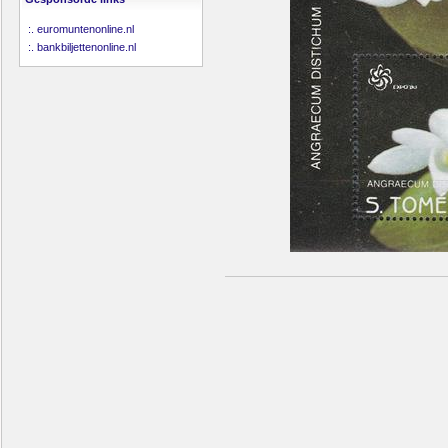
:.
euromuntenonline.nl
:.
bankbiljettenonline.nl