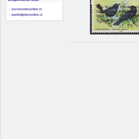
:.
euromuntenonline.nl
:.
bankbiljettenonline.nl