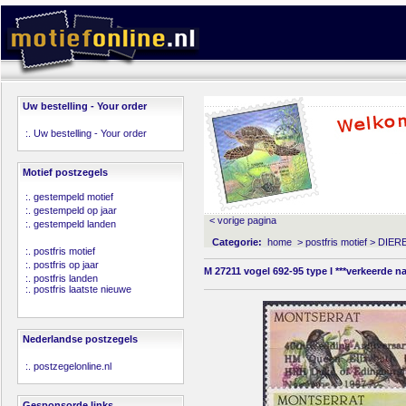
Uw bestelling - Your order
:.
Uw bestelling - Your order
Motief postzegels
:.
gestempeld motief
:.
gestempeld op jaar
< vorige pagina
:.
gestempeld landen
Categorie:
home
>
postfris motief
>
DIER
:.
postfris motief
:.
postfris op jaar
M 27211 vogel 692-95 type I ***verkeerde 
:.
postfris landen
:.
postfris laatste nieuwe
Nederlandse postzegels
:.
postzegelonline.nl
Gesponsorde links