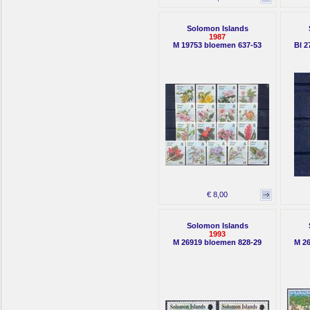
Solomon Islands
1987
M 19753 bloemen 637-53
Bl 2
€ 8,00
Solomon Islands
1993
M 26919 bloemen 828-29
M 26