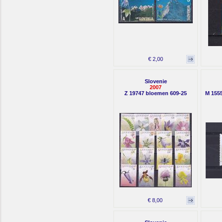
€ 2,00
Slovenie
2007
Z 19747 bloemen 609-25
M 155
€ 8,00