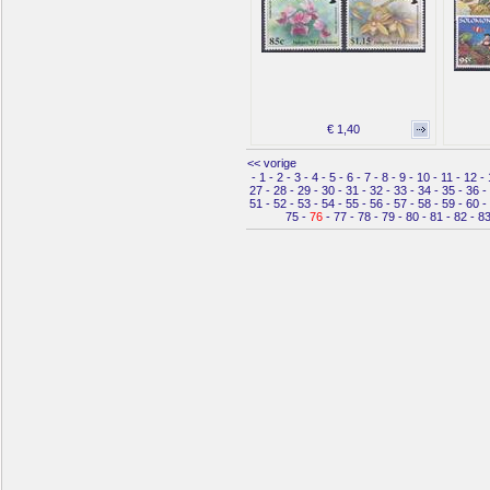
€ 1,40
<< vorige
-
1
-
2
-
3
-
4
-
5
-
6
-
7
-
8
-
9
-
10
-
11
-
12
-
27
-
28
-
29
-
30
-
31
-
32
-
33
-
34
-
35
-
36
-
51
-
52
-
53
-
54
-
55
-
56
-
57
-
58
-
59
-
60
-
75
-
76
-
77
-
78
-
79
-
80
-
81
-
82
-
8