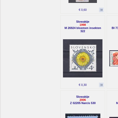
€ 0,60
Slowakije
1998
M 26924 bloemen insekten
Bl 7
322
€ 0,30
Slowakije
2006
Z 02205 Narcis 530
M