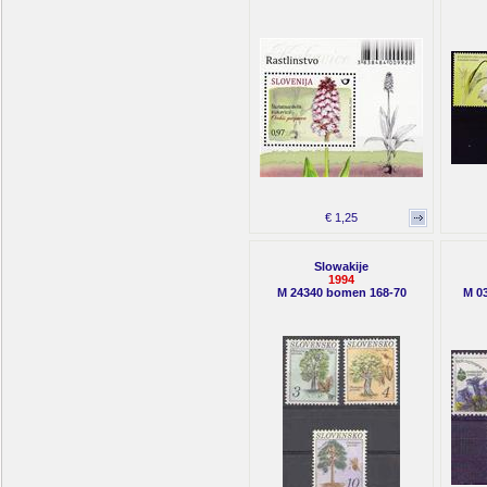
€ 1,25
Slowakije
1994
M 24340 bomen 168-70
M 0