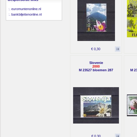
:.
euromuntenonline.nl
:.
bankbiljettenonline.nl
€ 0,30
Slovenie
2000
M 23527 bloemen 287
M 23
€ 0,30