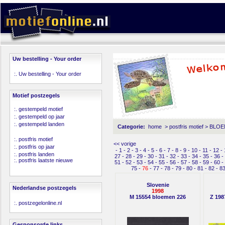
Uw bestelling - Your order
:.
Uw bestelling - Your order
Motief postzegels
:.
gestempeld motief
:.
gestempeld op jaar
:.
gestempeld landen
Categorie:
home
>
postfris motief
>
BLOE
:.
postfris motief
<< vorige
:.
postfris op jaar
-
1
-
2
-
3
-
4
-
5
-
6
-
7
-
8
-
9
-
10
-
11
-
12
-
:.
postfris landen
27
-
28
-
29
-
30
-
31
-
32
-
33
-
34
-
35
-
36
-
:.
postfris laatste nieuwe
51
-
52
-
53
-
54
-
55
-
56
-
57
-
58
-
59
-
60
-
75
-
76
-
77
-
78
-
79
-
80
-
81
-
82
-
8
Slovenie
Nederlandse postzegels
1998
M 15554 bloemen 226
Z 198
:.
postzegelonline.nl
Gesponsorde links