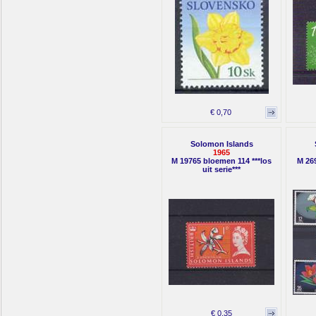
€ 0,70
Solomon Islands
1965
M 19765 bloemen 114 ***los
M 269
uit serie***
€ 0,35