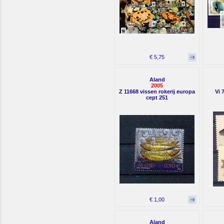
€ 5,75
Aland
2005
Z 11668 vissen rokerij europa
Vi 
cept 251
€ 1,00
Aland