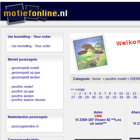
Uw bestelling - Your order
:.
Uw bestelling - Your order
Motief postzegels
:.
gestempeld motief
:.
gestempeld op jaar
:.
gestempeld landen
Categorie:
home
>
postfris motief
>
DIERE
:.
postfris motief
<< vorige
:.
postfris op jaar
-
1
-
2
-
3
-
4
-
5
-
6
-
7
-
8
-
9
-
10
-
11
-
12
-
:.
postfris landen
27
-
28
-
29
-
30
-
31
-
32
-
33
-
34
-
35
-
36
-
:.
postfris laatste nieuwe
Aden
Afars
1966
Nederlandse postzegels
Vi 2359-187 Vissen 82 ***Los
uit serie***
Vi 2
:.
postzegelonline.nl
Gesponsorde links