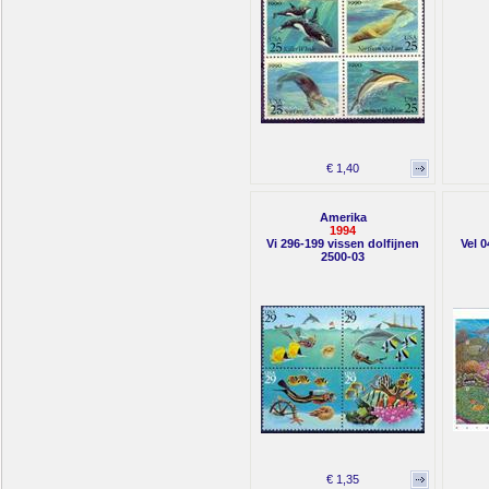
€ 1,40
Amerika
1994
Vi 296-199 vissen dolfijnen
Vel 
2500-03
€ 1,35