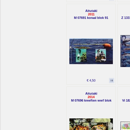
Aitutaki
2011
M 07691 koraal blok 91
Z 133
€ 4,50
Aitutaki
2014
M 07696 kreeften wwf blok
Vi 18