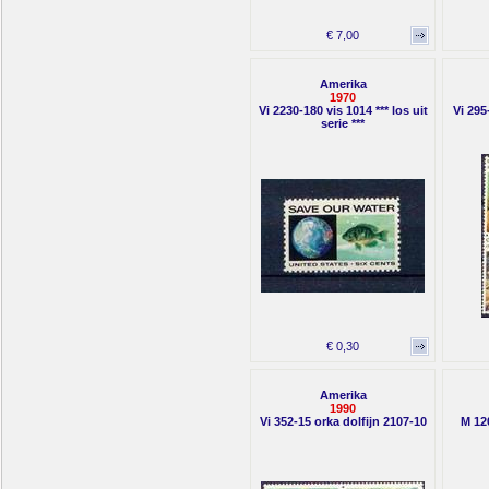
€ 7,00
Amerika
1970
Vi 2230-180 vis 1014 *** los uit
Vi 295
serie ***
€ 0,30
Amerika
1990
Vi 352-15 orka dolfijn 2107-10
M 12