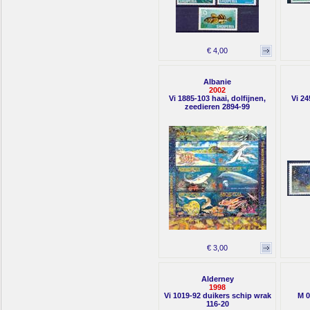
€ 4,00
Albanie
2002
Vi 1885-103 haai, dolfijnen,
Vi 24
zeedieren 2894-99
€ 3,00
Alderney
1998
Vi 1019-92 duikers schip wrak
M 0
116-20