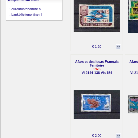
:.
euromuntenonline.nl
:.
bankbiljettenonline.nl
€ 1,20
Afars et des Issas Francais
Afars
Territoire
1976
Vi 2144-138 Vis 154
Vi 2
€ 2,00