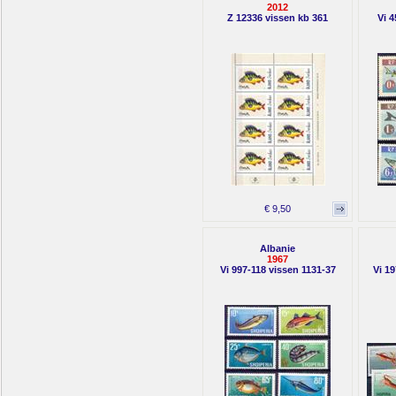
2012
Z 12336 vissen kb 361
Vi 4
€ 9,50
Albanie
1967
Vi 997-118 vissen 1131-37
Vi 19