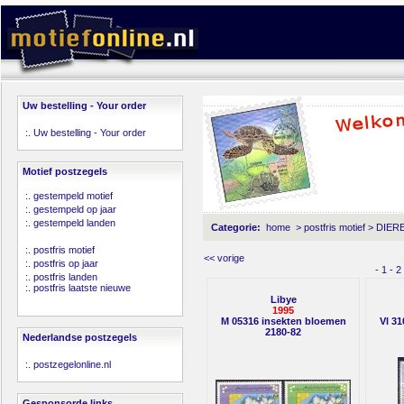
Uw bestelling - Your order
:.
Uw bestelling - Your order
Motief postzegels
:.
gestempeld motief
:.
gestempeld op jaar
:.
gestempeld landen
Categorie:
home
>
postfris motief
>
DIER
:.
postfris motief
<< vorige
:.
postfris op jaar
-
1
-
2
:.
postfris landen
:.
postfris laatste nieuwe
Libye
1995
M 05316 insekten bloemen
Vl 31
2180-82
Nederlandse postzegels
:.
postzegelonline.nl
Gesponsorde links