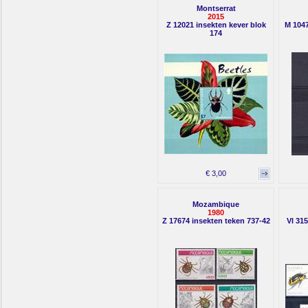
Montserrat
2015
Z 12021 insekten kever blok
M 1047
174
€ 3,00
Mozambique
1980
Z 17674 insekten teken 737-42
Vl 315