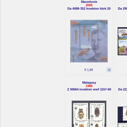
Macedonie
2009
Da 4088-352 Insekten blok 20
Da 299
€ 1,65
Malagasy
1988
Z 00664 insekten wwf 1157-60
Da 22