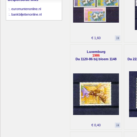
:.
euromuntenonline.nl
:.
bankbiljettenonline.nl
€ 1,60
Luxemburg
1986
Da 1120-86 bij bloem 1148
Da 22
€ 0,40