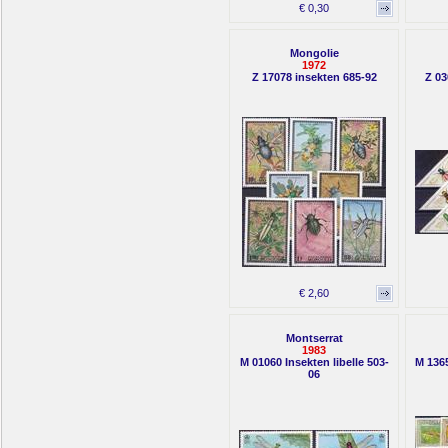
€ 0,30
Mongolie
1972
Z 17078 insekten 685-92
Z 03
€ 2,60
Montserrat
1983
M 01060 Insekten libelle 503-
M 1365
06