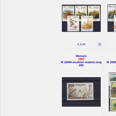
€ 4,40
Monaco
1962
M 16094 insekten malaria mug
M 1609
692