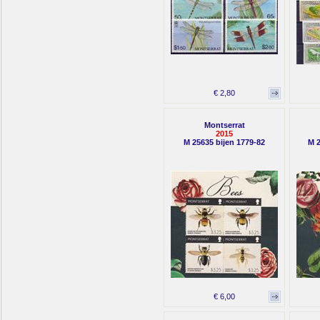
€ 2,80
Montserrat
2015
M 25635 bijen 1779-82
M 2
€ 6,00