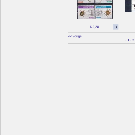
€ 2,20
<< vorige
-
1
-
2