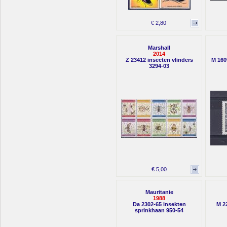
€ 2,80
Marshall
2014
Z 23412 insecten vlinders
M 160
3294-03
€ 5,00
Mauritanie
1988
Da 2302-65 insekten
M 2
sprinkhaan 950-54