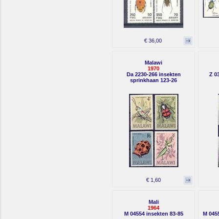
€ 36,00
Malawi
1970
Da 2230-266 insekten
Z 0
sprinkhaan 123-26
€ 1,60
Mali
1964
M 04554 insekten 83-85
M 0455