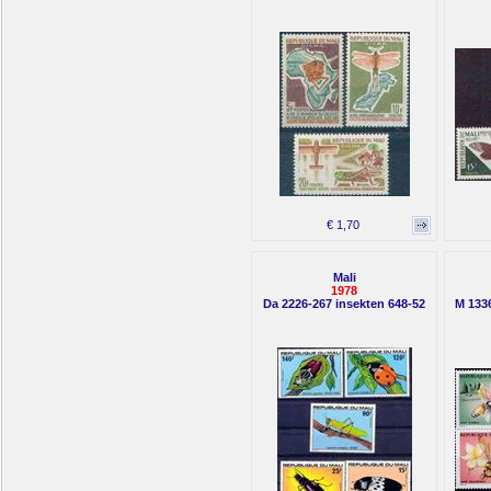
€ 1,70
Mali
1978
Da 2226-267 insekten 648-52
M 1336