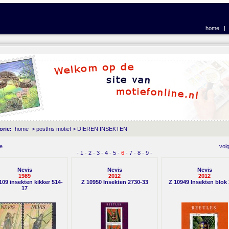
home
orie:
home
>
postfris motief
>
DIEREN INSEKTEN
e
vol
-
1
-
2
-
3
-
4
-
5
-
6
-
7
-
8
-
9
-
Nevis
Nevis
Nevis
1989
2012
2012
109 insekten kikker 514-
Z 10950 Insekten 2730-33
Z 10949 Insekten blok
17