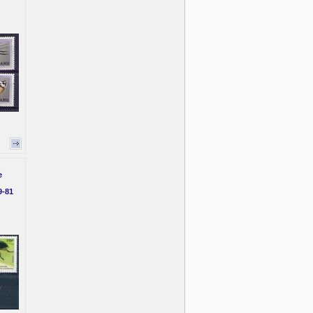
e
9-81