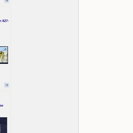
n 827-
sse