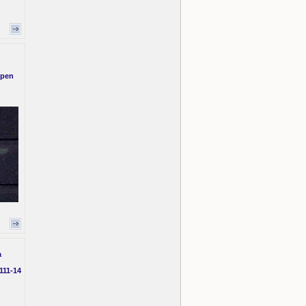
lpen
a
111-14