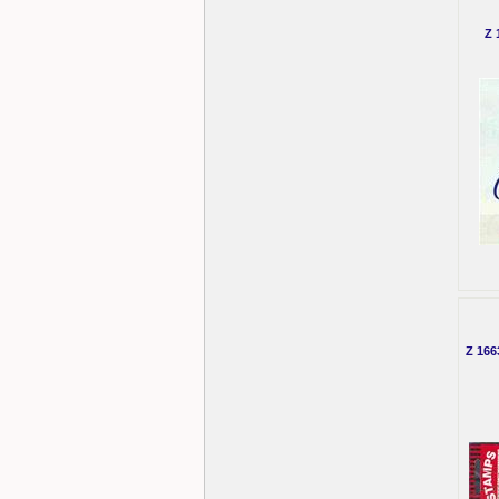
Z 
Z 166