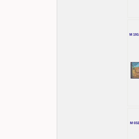
M 191
M 032