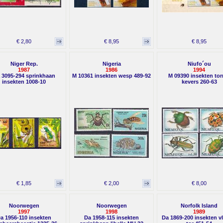
€ 2,80
€ 8,95
€ 8,95
Niger Rep.
Nigeria
Niufo´ou
1987
1986
1994
 3095-294 sprinkhaan
M 10361 insekten wesp 489-92
M 09390 insekten tor
insekten 1008-10
kevers 260-63
€ 1,85
€ 2,00
€ 8,00
Noorwegen
Noorwegen
Norfolk Island
1997
1998
1989
a 1956-110 insekten
Da 1958-115 insekten
Da 1869-200 insekten v