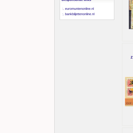
:.
euromuntenonline.nl
:.
bankbiljettenonline.nl
Z