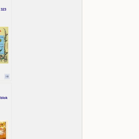
 323
 blok