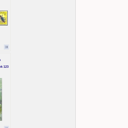
a
ok 123