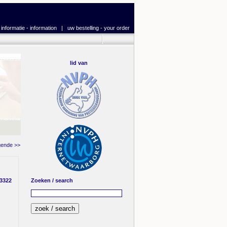
|
informatie - information
|
uw bestelling - your order
lid van
gende >>
 3322
Zoeken / search