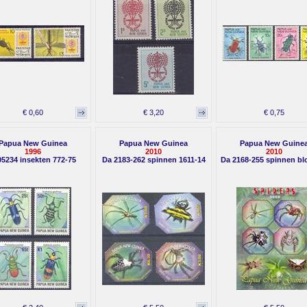
€ 0,60
€ 3,20
€ 0,75
Papua New Guinea
Papua New Guinea
Papua New Guine
1996
2010
2010
05234 insekten 772-75
Da 2183-262 spinnen 1611-14
Da 2168-255 spinnen bl