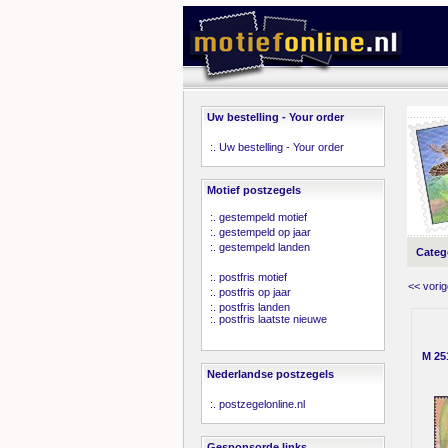
Uw bestelling - Your order
:.
Uw bestelling - Your order
Motief postzegels
:.
gestempeld motief
:.
gestempeld op jaar
:.
gestempeld landen
Categ
:.
postfris motief
<< vorig
:.
postfris op jaar
:.
postfris landen
:.
postfris laatste nieuwe
M 25
Nederlandse postzegels
:.
postzegelonline.nl
Gesponsorde links