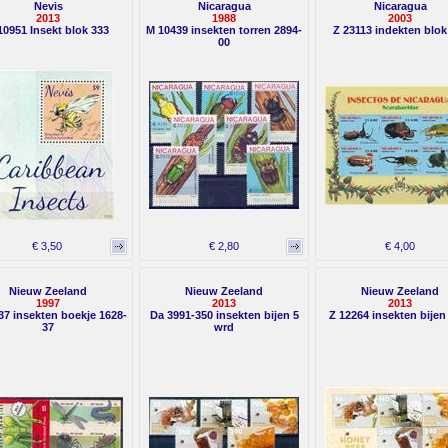
Nevis
Nicaragua
Nicaragua
2013
1988
2003
10951 Insekt blok 333
M 10439 insekten torren 2894-
Z 23113 indekten blok
00
€ 3,50
€ 2,80
€ 4,00
Nieuw Zeeland
Nieuw Zeeland
Nieuw Zeeland
1997
2013
2013
37 insekten boekje 1628-
Da 3991-350 insekten bijen 5
Z 12264 insekten bijen
37
wrd