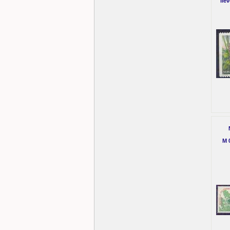
lie
M 