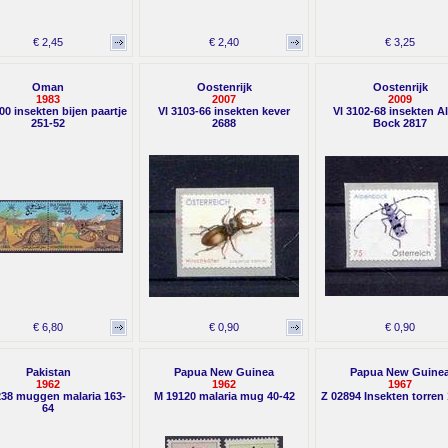
€ 2,45
€ 2,40
€ 3,25
Oman
Oostenrijk
Oostenrijk
1983
2007
2009
00 insekten bijen paartje
Vl 3103-66 insekten kever
Vl 3102-68 insekten A
251-52
2688
Bock 2817
€ 6,80
€ 0,90
€ 0,90
Pakistan
Papua New Guinea
Papua New Guine
1962
1962
1967
38 muggen malaria 163-
M 19120 malaria mug 40-42
Z 02894 Insekten torren 
64