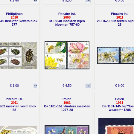
€ 2,40
€ 5,50
€ 5,50
Philipijnen
Pitcairn isl.
Pitcairn isl.
2010
2008
2011
49 insekten kevers blok
M 18340 insekten bijen
Vl 3162-18 insekten bije
277
bloemen 757-60
28
€ 1,00
€ 4,50
€ 6,00
Pitcairn isl.
Polen
Polen
2011
1961
1961
962 insekten vorm blok
Da 1101-151 vlinders insekten
Da 1131-145 bij **lo
58
1277-88
waarde** 1288