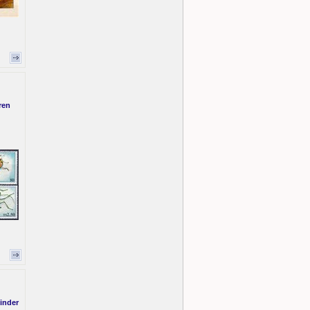
ren
linder