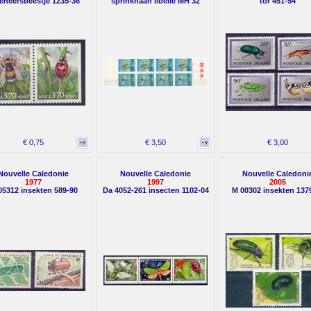
veheersbeestje 1235-36
sprinkhaan libelle MH 32
tor 451-54
€ 0,75
€ 3,50
€ 3,00
Nouvelle Caledonie
Nouvelle Caledonie
Nouvelle Caledoni
1977
1997
2005
05312 insekten 589-90
Da 4052-261 insecten 1102-04
M 00302 insekten 137