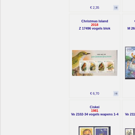
€ 2,35
Christmas Island
2018
Z 17496 vogels blok
M 26
€ 6,70
Ciskei
1981
Vo 2102-34 vogels wapens 1-4
Vo 211