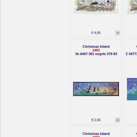
€ 4,80
Christmas Island
1993
Vo 6407-301 vogels 379-83
Z 0477
€ 2,60
Christmas Island