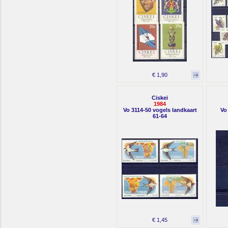
€ 1,90
Ciskei
1984
Vo 3114-50 vogels landkaart
Vo
61-64
€ 1,45