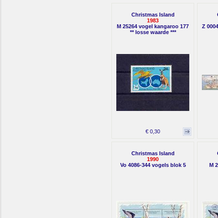
Christmas Island
1983
M 25264 vogel kangaroo 177
Z 000
** losse waarde ***
€ 0,30
Christmas Island
1990
Vo 4086-344 vogels blok 5
M 2