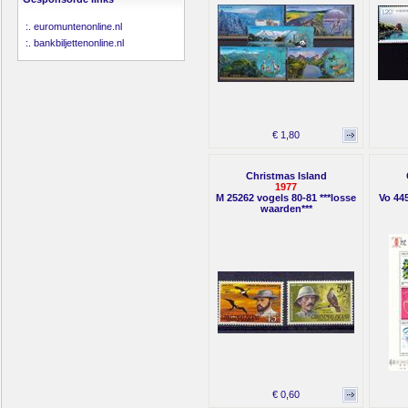
:.
euromuntenonline.nl
:.
bankbiljettenonline.nl
€ 1,80
Christmas Island
1977
M 25262 vogels 80-81 ***losse
Vo 445
waarden***
€ 0,60