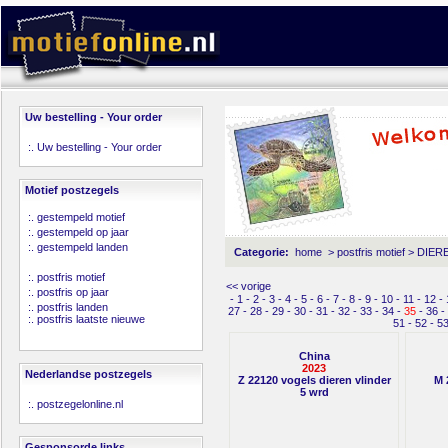
Uw bestelling - Your order
:.
Uw bestelling - Your order
Motief postzegels
:.
gestempeld motief
:.
gestempeld op jaar
:.
gestempeld landen
Categorie:
home
>
postfris motief
>
DIERE
:.
postfris motief
<< vorige
:.
postfris op jaar
-
1
-
2
-
3
-
4
-
5
-
6
-
7
-
8
-
9
-
10
-
11
-
12
-
:.
postfris landen
27
-
28
-
29
-
30
-
31
-
32
-
33
-
34
-
35
-
36
-
:.
postfris laatste nieuwe
51
-
52
-
5
China
2023
Nederlandse postzegels
Z 22120 vogels dieren vlinder
M 
5 wrd
:.
postzegelonline.nl
Gesponsorde links