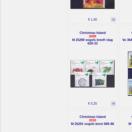
€ 1,40
Christmas Island
2008
M 25290 vogels kreeft vlag
Vo 36
629-33
€ 5,25
Christmas Island
2010
M 25291 vogels kerst 685-86
M 