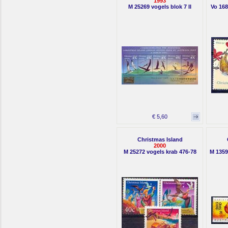
1993
M 25269 vogels blok 7 II
Vo 168
€ 5,60
Christmas Island
2000
M 25272 vogels krab 476-78
M 1359