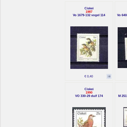
Ciskei
1987
Vo 1679-132 vogel 114
Vo 640
€ 0,40
Ciskei
1990
VO 330-29 duif 174
M 251