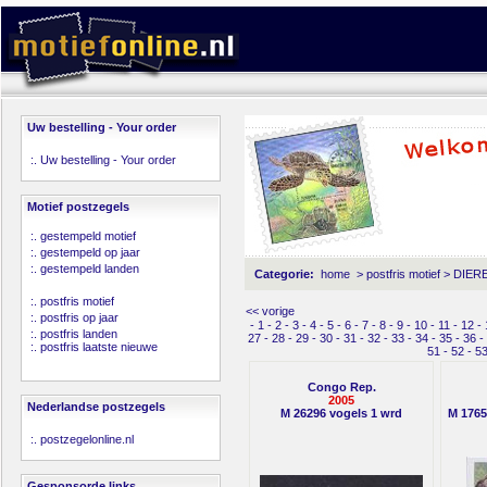
Uw bestelling - Your order
:.
Uw bestelling - Your order
Motief postzegels
:.
gestempeld motief
:.
gestempeld op jaar
:.
gestempeld landen
Categorie:
home
>
postfris motief
>
DIERE
:.
postfris motief
<< vorige
:.
postfris op jaar
-
1
-
2
-
3
-
4
-
5
-
6
-
7
-
8
-
9
-
10
-
11
-
12
-
:.
postfris landen
27
-
28
-
29
-
30
-
31
-
32
-
33
-
34
-
35
-
36
-
:.
postfris laatste nieuwe
51
-
52
-
5
Congo Rep.
2005
Nederlandse postzegels
M 26296 vogels 1 wrd
M 1765
:.
postzegelonline.nl
Gesponsorde links