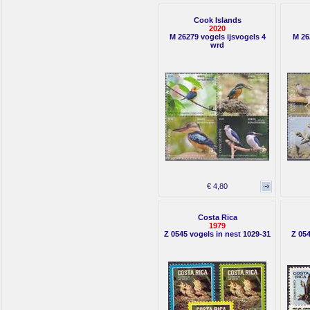
Cook Islands
2020
M 26279 vogels ijsvogels 4
M 26
wrd
€ 4,80
Costa Rica
1979
Z 0545 vogels in nest 1029-31
Z 05