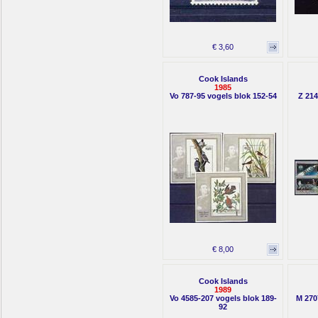
€ 3,60
Cook Islands
1985
Vo 787-95 vogels blok 152-54
Z 214
€ 8,00
Cook Islands
1989
Vo 4585-207 vogels blok 189-
M 270
92