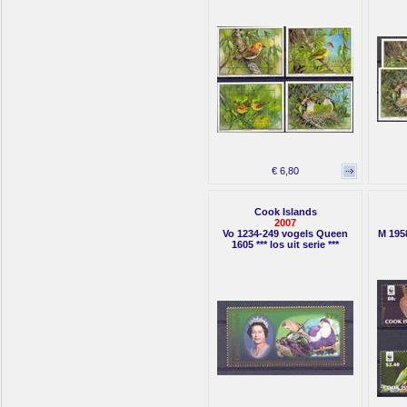
€ 6,80
Cook Islands
2007
Vo 1234-249 vogels Queen
M 195
1605 *** los uit serie ***