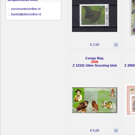
:.
euromuntenonline.nl
:.
bankbiljettenonline.nl
€ 2,50
Congo Rep.
2006
Z 12101 Uilen Scouting blok
Z 2050
€ 5,00