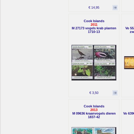
€ 14,95
Cook Islands
2011
M 27173 vogels krab planten
Vo 55
1710-13
zw
€ 3,50
Cook Islands
2013
M 09636 kraanvogels dieren
Vo 639
1837-42