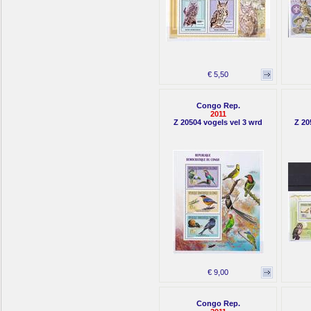
€ 5,50
Congo Rep.
2011
Z 20504 vogels vel 3 wrd
Z 20
€ 9,00
Congo Rep.