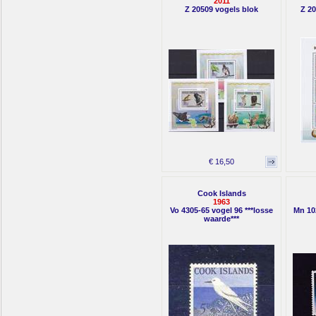
2011
Z 20509 vogels blok
Z 20
€ 16,50
Cook Islands
1963
Vo 4305-65 vogel 96 ***losse
Mn 10
waarde***