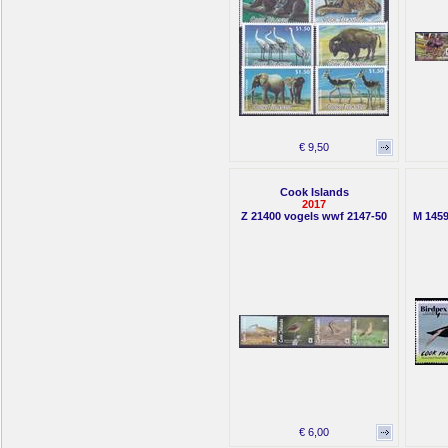
€ 9,50
Cook Islands
2017
Z 21400 vogels wwf 2147-50
M 1459
€ 6,00