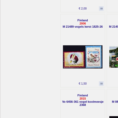
€ 2,00
Finland
2006
M 21489 vogels kerst 1825-26
M 2149
€ 1,50
Finland
2015
Vo 6456-361 vogel koolmeesje
M 08
2368