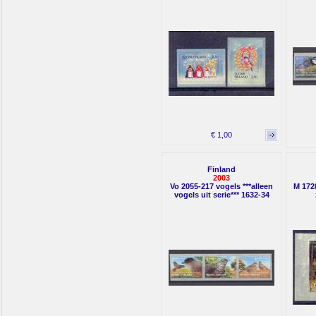
€ 1,00
Finland
2003
Vo 2055-217 vogels ***alleen
M 1728
vogels uit serie*** 1632-34