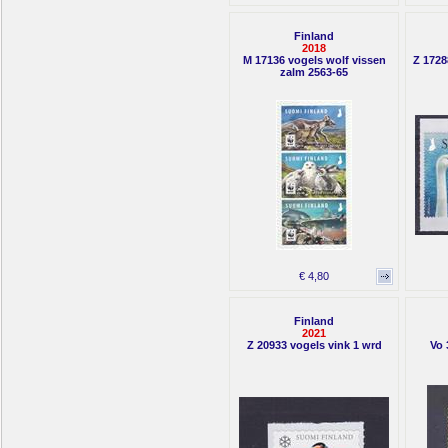
Finland
2018
M 17136 vogels wolf vissen
Z 1728
zalm 2563-65
€ 4,80
Finland
2021
Z 20933 vogels vink 1 wrd
Vo 