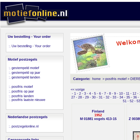
Uw bestelling - Your order
:.
Uw bestelling - Your order
Motief postzegels
:.
gestempeld motief
:.
gestempeld op jaar
:.
gestempeld landen
Categorie:
home
>
postfris motief
>
DIERE
:.
postfris motief
<< vorige
:.
postfris op jaar
-
1
-
2
-
3
-
4
-
5
-
6
-
7
-
8
-
9
-
10
-
11
-
12
-
:.
postfris landen
27
-
28
-
29
-
30
-
31
-
32
-
33
-
34
-
35
-
36
-
:.
postfris laatste nieuwe
51
-
52
-
5
Finland
1952
Nederlandse postzegels
M 01881 vogels 413-15
Z 0038
:.
postzegelonline.nl
Gesponsorde links