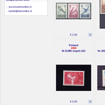
:.
euromuntenonline.nl
:.
bankbiljettenonline.nl
€ 2,00
Finland
1960
M 21485 vogels 521
Vo 20
€ 0,40