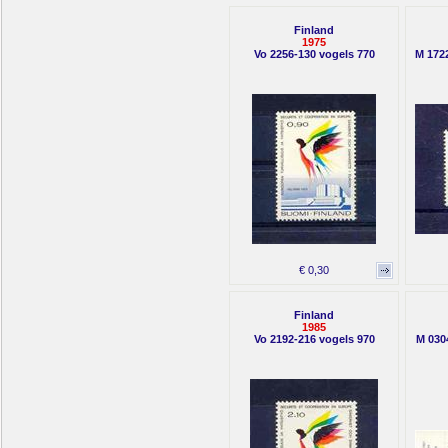
Finland
1975
Vo 2256-130 vogels 770
M 1722
€ 0,30
Finland
1985
Vo 2192-216 vogels 970
M 030