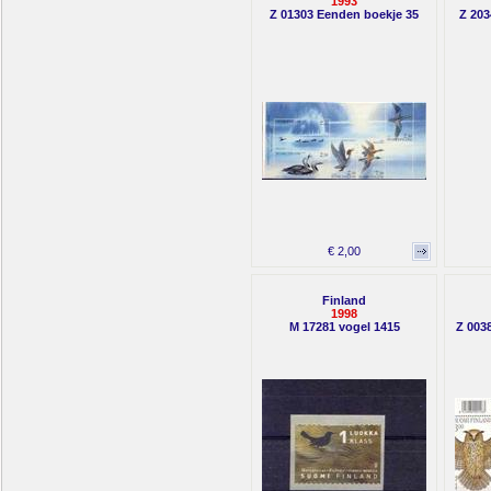
1993
Z 01303 Eenden boekje 35
Z 203
€ 2,00
Finland
1998
M 17281 vogel 1415
Z 0038