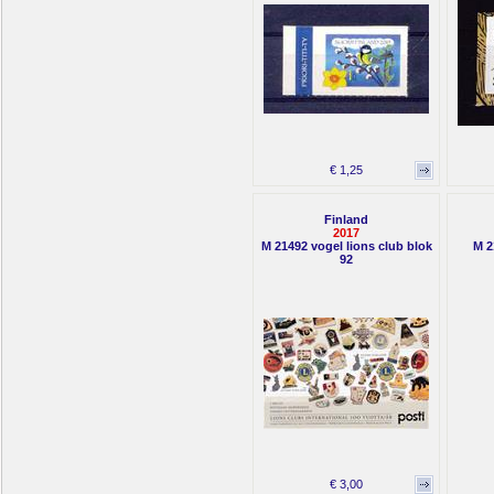
€ 1,25
Finland
2017
M 21492 vogel lions club blok
M 2
92
€ 3,00