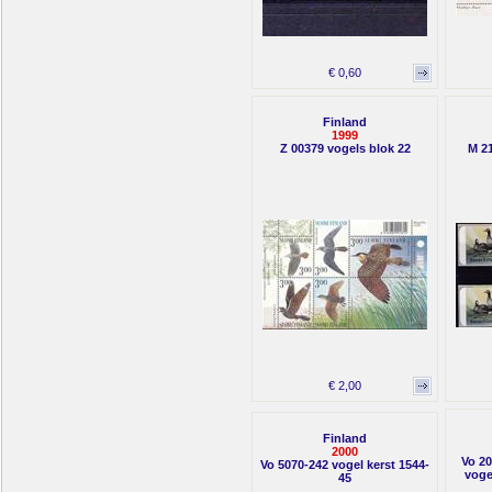
€ 0,60
Finland
1999
Z 00379 vogels blok 22
M 2
€ 2,00
Finland
2000
Vo 20
Vo 5070-242 vogel kerst 1544-
vogel
45