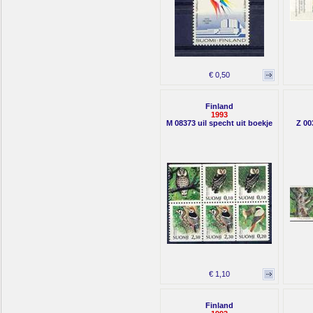
€ 0,50
Finland
1993
M 08373 uil specht uit boekje
Z 00
€ 1,10
Finland