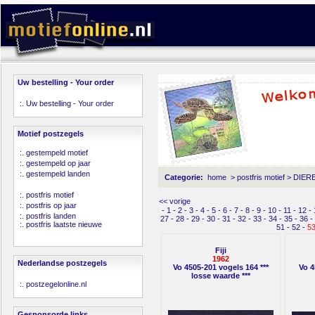
Uw bestelling - Your order
:.
Uw bestelling - Your order
Motief postzegels
:.
gestempeld motief
:.
gestempeld op jaar
:.
gestempeld landen
Categorie:
home
>
postfris motief
>
DIERE
:.
postfris motief
<< vorige
:.
postfris op jaar
-
1
-
2
-
3
-
4
-
5
-
6
-
7
-
8
-
9
-
10
-
11
-
12
-
:.
postfris landen
27
-
28
-
29
-
30
-
31
-
32
-
33
-
34
-
35
-
36
-
:.
postfris laatste nieuwe
51
-
52
-
5
Fiji
1962
Nederlandse postzegels
Vo 4505-201 vogels 164 ***
Vo 4
losse waarde ***
:.
postzegelonline.nl
Gesponsorde links