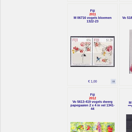
Fiji
2011
M 06716 vogels bloemen
Vo 518
1322-23
€ 1,00
Fiji
2012
Vo 5613-419 vogels dwerg
M 
papegaaien 2 x 4 in vel 1341-
**
44