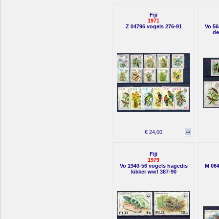
Fiji
1971
Z 04796 vogels 276-91
Vo 56
de
€ 24,00
Fiji
1979
Vo 1940-56 vogels hagedis
M 064
kikker wwf 387-90