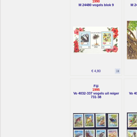
1990
M 24480 vogels blok 9
M 24
€ 4,80
Fiji
1995
Vo 4032-337 vogels uil reiger
Vo 4
731-38