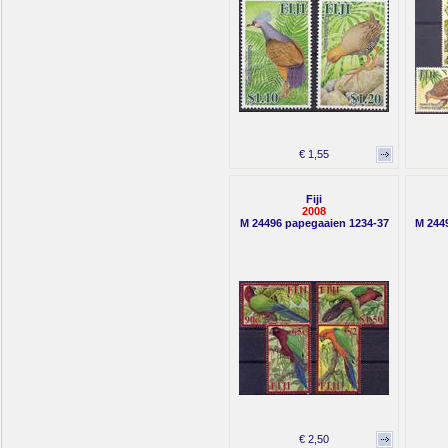
€ 1,55
Fiji
2008
M 24496 papegaaien 1234-37
M 244
€ 2,50