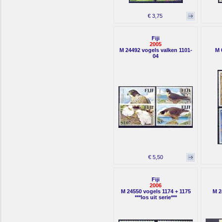
€ 3,75
Fiji
2005
M 24492 vogels valken 1101-
M 
04
€ 5,50
Fiji
2006
M 24550 vogels 1174 + 1175
M 2
***los uit serie***