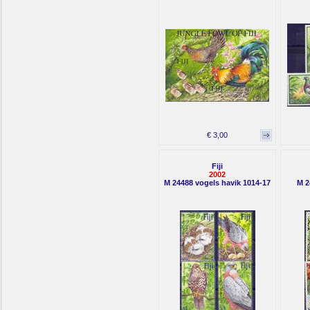
€ 3,00
Fiji
2002
M 24488 vogels havik 1014-17
M 2