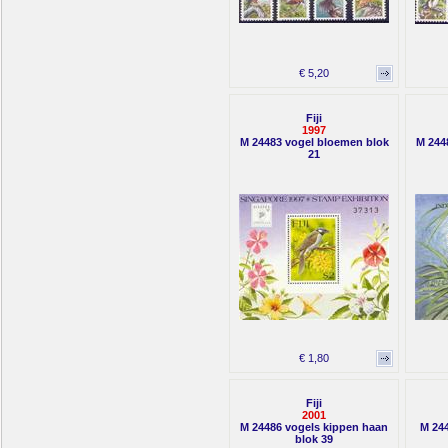
€ 5,20
Fiji
1997
M 24483 vogel bloemen blok
M 244
21
€ 1,80
Fiji
2001
M 24486 vogels kippen haan
M 244
blok 39