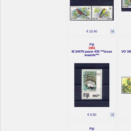
€ 10,40
Fiji
1981
M 24479 pauw 435 ***losse
VO 34
waarde***
€ 0,50
Fiji