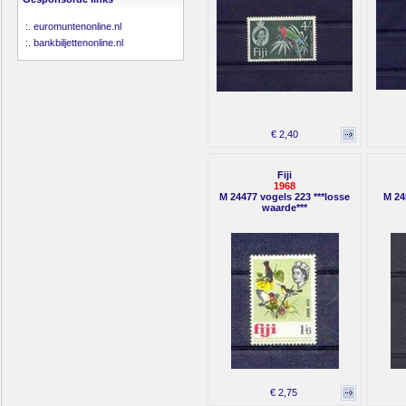
:.
euromuntenonline.nl
:.
bankbiljettenonline.nl
€ 2,40
Fiji
1968
M 24477 vogels 223 ***losse
M 24
waarde***
€ 2,75